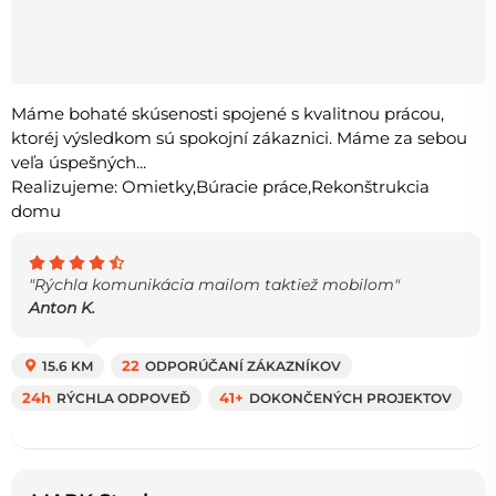
Máme bohaté skúsenosti spojené s kvalitnou prácou,
ktoréj výsledkom sú spokojní zákaznici. Máme za sebou
veľa úspešných...
Realizujeme: Omietky,Búracie práce,Rekonštrukcia
domu
"Rýchla komunikácia mailom taktiež mobilom"
Anton K.
15.6 KM
22
ODPORÚČANÍ ZÁKAZNÍKOV
24h
RÝCHLA ODPOVEĎ
41+
DOKONČENÝCH PROJEKTOV