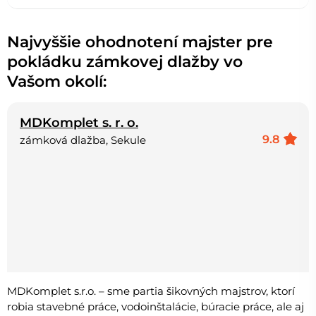
Najvyššie ohodnotení majster pre
pokládku zámkovej dlažby vo
Vašom okolí:
MDKomplet s. r. o.
9.8
zámková dlažba, Sekule
MDKomplet s.r.o. – sme partia šikovných majstrov, ktorí
robia stavebné práce, vodoinštalácie, búracie práce, ale aj