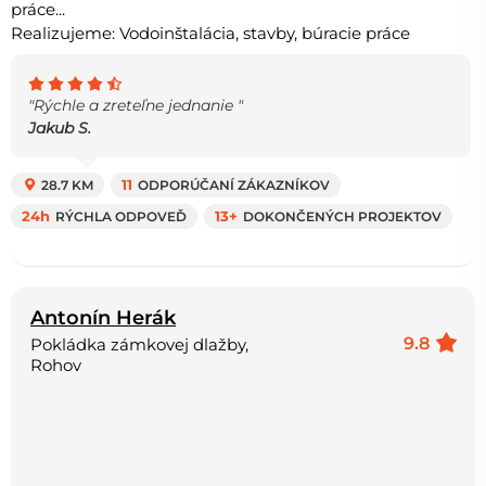
práce...
Realizujeme: Vodoinštalácia, stavby, búracie práce
"Rýchle a zreteľne jednanie "
Jakub S.
28.7 KM
11
ODPORÚČANÍ ZÁKAZNÍKOV
24h
RÝCHLA ODPOVEĎ
13+
DOKONČENÝCH PROJEKTOV
Antonín Herák
9.8
Pokládka zámkovej dlažby,
Rohov