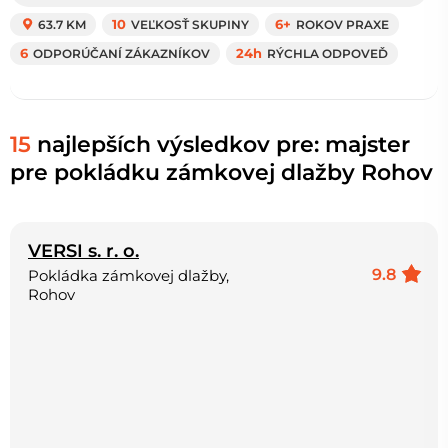
63.7 KM
10
VEĽKOSŤ SKUPINY
6+
ROKOV PRAXE
6
ODPORÚČANÍ ZÁKAZNÍKOV
24h
RÝCHLA ODPOVEĎ
15
najlepších výsledkov pre: majster
pre pokládku zámkovej dlažby Rohov
VERSI s. r. o.
9.8
Pokládka zámkovej dlažby,
Rohov