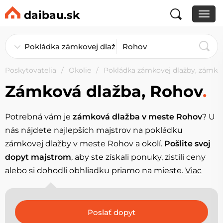
daibau.sk
Poskytovatelia
Okolie
Pokládka zámkovej dlažby, zámko
Zámková dlažba, Rohov
.
Potrebná vám je
zámková dlažba v meste Rohov
? U
nás nájdete najlepších majstrov na pokládku
zámkovej dlažby v meste Rohov a okolí.
Pošlite svoj
dopyt majstrom
, aby ste získali ponuky, zistili ceny
alebo si dohodli obhliadku priamo na mieste.
Viac