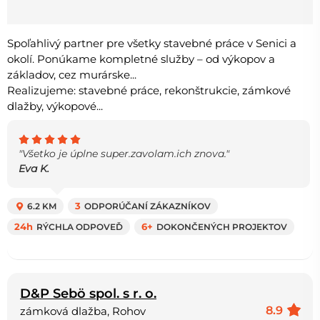
Spoľahlivý partner pre všetky stavebné práce v Senici a
okolí. Ponúkame kompletné služby – od výkopov a
základov, cez murárske...
Realizujeme: stavebné práce, rekonštrukcie, zámkové
dlažby, výkopové...
"Všetko je úplne super.zavolam.ich znova."
Eva K.
6.2 KM
3
ODPORÚČANÍ ZÁKAZNÍKOV
24h
RÝCHLA ODPOVEĎ
6+
DOKONČENÝCH PROJEKTOV
D&P Sebö spol. s r. o.
8.9
zámková dlažba, Rohov