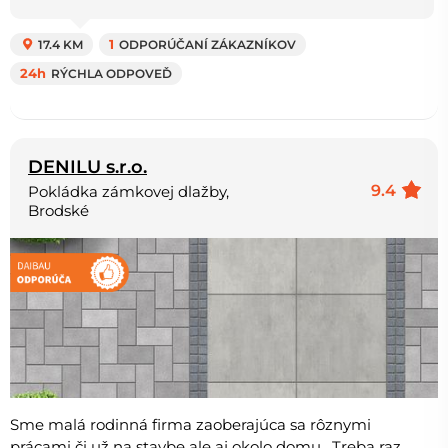
17.4 KM
1
ODPORÚČANÍ ZÁKAZNÍKOV
24h
RÝCHLA ODPOVEĎ
DENILU s.r.o.
9.4
Pokládka zámkovej dlažby,
Brodské
Sme malá rodinná firma zaoberajúca sa rôznymi
prácami či už na stavbe ale aj okolo domu . Treba raz