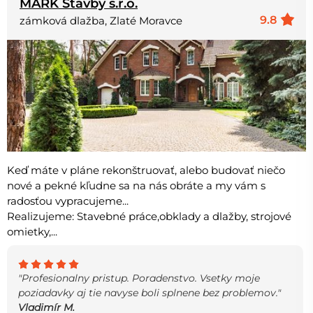
MARK Stavby s.r.o.
9.8
zámková dlažba, Zlaté Moravce
Keď máte v pláne rekonštruovať, alebo budovať niečo
nové a pekné kľudne sa na nás obráte a my vám s
radosťou vypracujeme...
Realizujeme: Stavebné práce,obklady a dlažby, strojové
omietky,...
"Profesionalny pristup. Poradenstvo. Vsetky moje
poziadavky aj tie navyse boli splnene bez problemov."
Vladimír M.