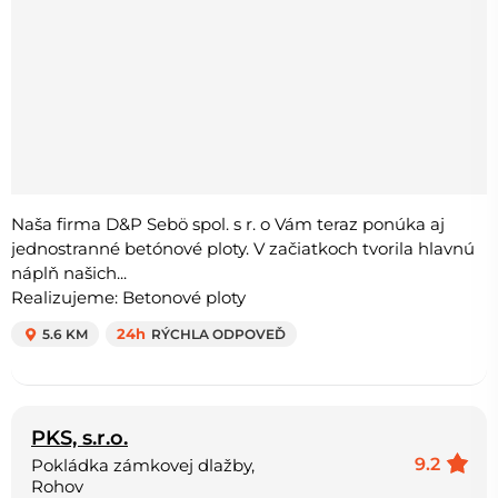
Naša firma D&P Sebö spol. s r. o Vám teraz ponúka aj
jednostranné betónové ploty. V začiatkoch tvorila hlavnú
náplň našich...
Realizujeme: Betonové ploty
5.6 KM
24h
RÝCHLA ODPOVEĎ
PKS, s.r.o.
9.2
Pokládka zámkovej dlažby,
Rohov