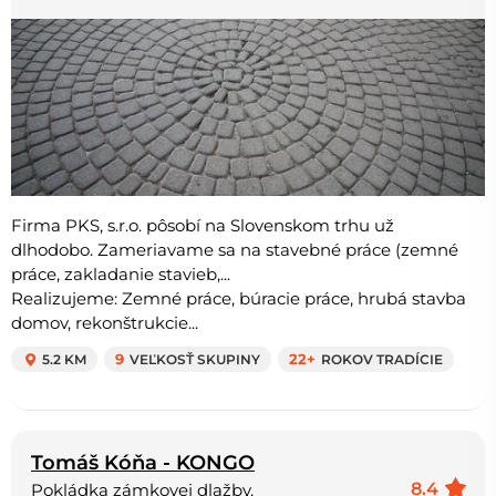
Firma PKS, s.r.o. pôsobí na Slovenskom trhu už
dlhodobo. Zameriavame sa na stavebné práce (zemné
práce, zakladanie stavieb,...
Realizujeme: Zemné práce, búracie práce, hrubá stavba
domov, rekonštrukcie...
5.2 KM
9
VEĽKOSŤ SKUPINY
22+
ROKOV TRADÍCIE
Tomáš Kóňa - KONGO
8.4
Pokládka zámkovej dlažby,