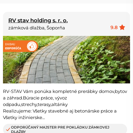
RV stav holding s. r. o.
9.8
zámková dlažba, Šoporňa
RV-STAV Vám ponúka kompletné prerábky domov,bytov
a záhrad.Búracie práce, vývoz
odpadu,strechy,terasy,altánky
Realizujeme: Všetky stavebné aj betonárske práce a
Všetky inžinierske...
ODPORÚČANÝ MAJSTER PRE POKLÁDKU ZÁMKOVEJ
DLAŽBY