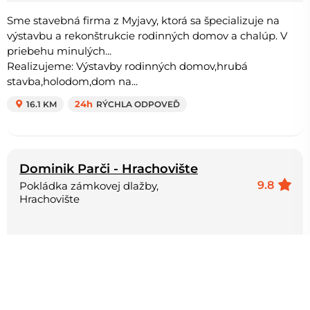
Sme stavebná firma z Myjavy, ktorá sa špecializuje na
výstavbu a rekonštrukcie rodinných domov a chalúp. V
priebehu minulých...
Realizujeme: Výstavby rodinných domov,hrubá
stavba,holodom,dom na...
16.1 KM
24h
RÝCHLA ODPOVEĎ
Dominik Parči - Hrachovište
9.8
Pokládka zámkovej dlažby,
Hrachovište