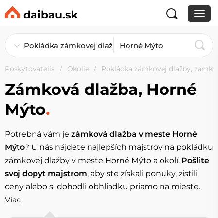
daibau.sk
Poskytovatelia
Okolie
Pokládka zámkovej dlažby, zámko
Zámková dlažba, Horné
Mýto
.
Potrebná vám je
zámková dlažba v meste Horné
Mýto
? U nás nájdete najlepších majstrov na pokládku
zámkovej dlažby v meste Horné Mýto a okolí.
Pošlite
svoj dopyt majstrom
, aby ste získali ponuky, zistili
ceny alebo si dohodli obhliadku priamo na mieste.
Viac