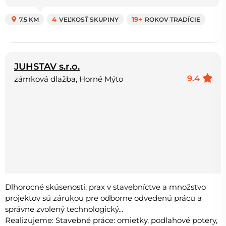
7.5 KM
4
VEĽKOSŤ SKUPINY
19+
ROKOV TRADÍCIE
JUHSTAV s.r.o.
9.4
zámková dlažba, Horné Mýto
Dlhorocné skúsenosti, prax v stavebníctve a množstvo
projektov sú zárukou pre odborne odvedenú prácu a
správne zvolený technologický...
Realizujeme: Stavebné práce: omietky, podlahové potery,