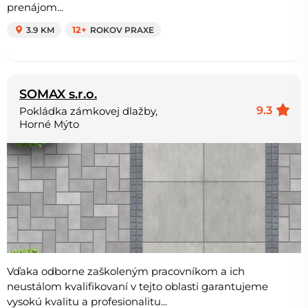
prenájom...
3.9 KM
12+
ROKOV PRAXE
SOMAX s.r.o.
9.3
Pokládka zámkovej dlažby,
Horné Mýto
Vďaka odborne zaškoleným pracovníkom a ich
neustálom kvalifikovaní v tejto oblasti garantujeme
vysokú kvalitu a profesionalitu...