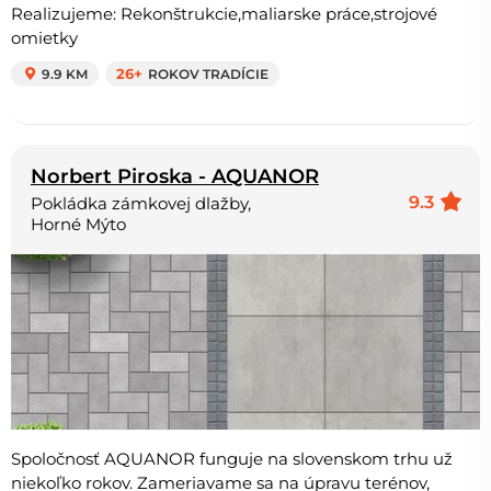
Realizujeme: Rekonštrukcie,maliarske práce,strojové
omietky
9.9 KM
26+
ROKOV TRADÍCIE
Norbert Piroska - AQUANOR
9.3
Pokládka zámkovej dlažby,
Horné Mýto
Spoločnosť AQUANOR funguje na slovenskom trhu už
niekoľko rokov. Zameriavame sa na úpravu terénov,