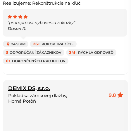
Realizujeme: Rekonštrukcie na kľúč
"promptnost vybavenia zakazky"
Dusan R.
24.9 KM
26+
ROKOV TRADÍCIE
3
ODPORÚČANÍ ZÁKAZNÍKOV
24h
RÝCHLA ODPOVEĎ
6+
DOKONČENÝCH PROJEKTOV
DEMIX DS, s.r.o.
9.8
Pokládka zámkovej dlažby,
Horná Potôň