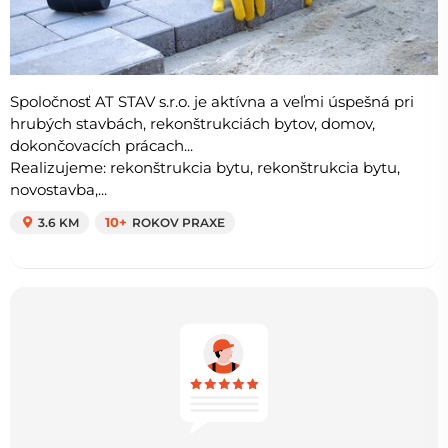
Spoločnosť AT STAV s.r.o. je aktívna a veľmi úspešná pri
hrubých stavbách, rekonštrukciách bytov, domov,
dokončovacích prácach...
Realizujeme: rekonštrukcia bytu, rekonštrukcia bytu,
novostavba,...
3.6 KM
10+
ROKOV PRAXE