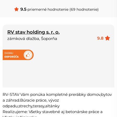
9.5
priemerné hodnotenie (69 hodnotenie)
RV stav holding s. r. o.
9.8
zámková dlažba, Šoporňa
RV-STAV Vám ponúka kompletné prerábky domov,bytov
a záhrad.Búracie práce, vývoz
odpadu,strechy,terasy,altánky
Realizujeme: Všetky stavebné aj betonárske práce a