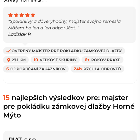
Všetky inžinierske...
"Spoľahlivý a dôveryhodný, majster svojho remesla.
Môžem ho len a len odporúčať. "
Ladislav P.
OVERENÝ MAJSTER PRE POKLÁDKU ZÁMKOVEJ DLAŽBY
27.1 KM
10
VEĽKOSŤ SKUPINY
6+
ROKOV PRAXE
6
ODPORÚČANÍ ZÁKAZNÍKOV
24h
RÝCHLA ODPOVEĎ
15
najlepších výsledkov pre: majster
pre pokládku zámkovej dlažby Horné
Mýto
RIAT, s.r.o.