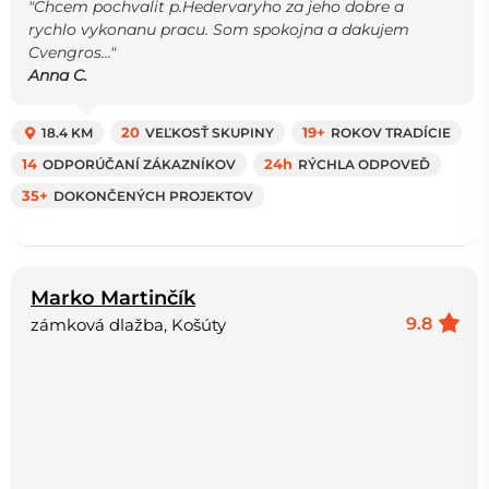
"Chcem pochvalit p.Hedervaryho za jeho dobre a
rychlo vykonanu pracu. Som spokojna a dakujem
Cvengros..."
Anna C.
18.4 KM
20
VEĽKOSŤ SKUPINY
19+
ROKOV TRADÍCIE
14
ODPORÚČANÍ ZÁKAZNÍKOV
24h
RÝCHLA ODPOVEĎ
35+
DOKONČENÝCH PROJEKTOV
Marko Martinčík
9.8
zámková dlažba, Košúty