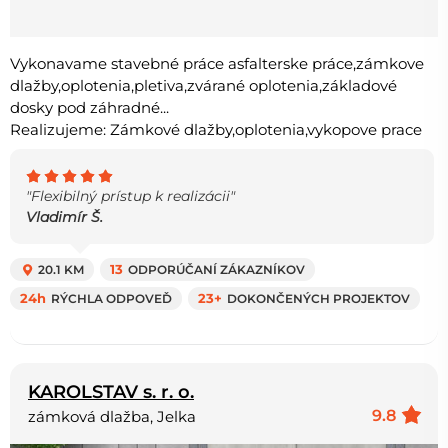
Vykonavame stavebné práce asfalterske práce,zámkove
dlažby,oplotenia,pletiva,zvárané oplotenia,základové
dosky pod záhradné...
Realizujeme: Zámkové dlažby,oplotenia,vykopove prace
"Flexibilný prístup k realizácii"
Vladimír Š.
20.1 KM
13
ODPORÚČANÍ ZÁKAZNÍKOV
24h
RÝCHLA ODPOVEĎ
23+
DOKONČENÝCH PROJEKTOV
KAROLSTAV s. r. o.
9.8
zámková dlažba, Jelka