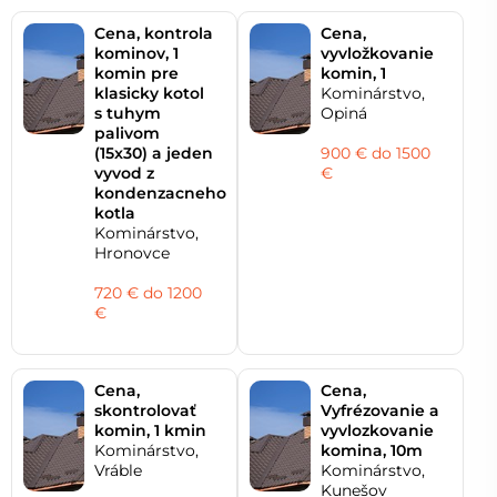
Cena, kontrola
Cena,
kominov, 1
vyvložkovanie
komin pre
komin, 1
klasicky kotol
Kominárstvo,
s tuhym
Opiná
palivom
(15x30) a jeden
900 € do 1500
vyvod z
€
kondenzacneho
kotla
Kominárstvo,
Hronovce
720 € do 1200
€
Cena,
Cena,
skontrolovať
Vyfrézovanie a
komin, 1 kmin
vyvlozkovanie
Kominárstvo,
komina, 10m
Vráble
Kominárstvo,
Kunešov