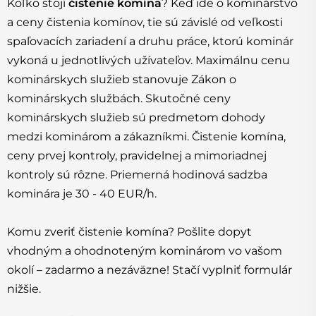
Koľko stojí
čistenie komína
? Keď ide o kominárstvo
a ceny čistenia komínov, tie sú závislé od veľkosti
spaľovacích zariadení a druhu práce, ktorú kominár
vykoná u jednotlivých užívateľov. Maximálnu cenu
kominárskych služieb stanovuje Zákon o
kominárskych službách. Skutočné ceny
kominárskych služieb sú predmetom dohody
medzi kominárom a zákazníkmi. Čistenie komína,
ceny prvej kontroly, pravidelnej a mimoriadnej
kontroly sú rôzne. Priemerná hodinová sadzba
kominára je 30 - 40 EUR/h.
Komu zveriť čistenie komína? Pošlite dopyt
vhodným a ohodnoteným kominárom vo vašom
okolí – zadarmo a nezáväzne! Stačí vyplniť formulár
nižšie.