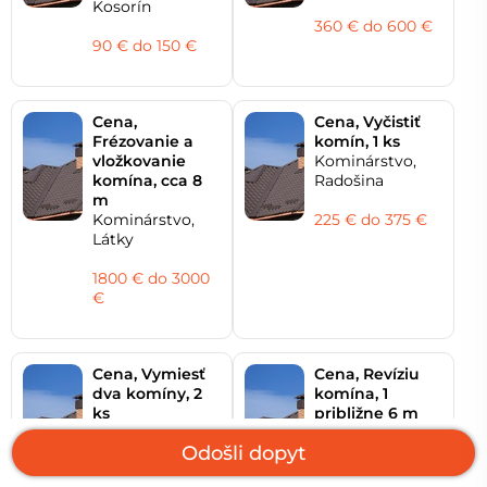
Kosorín
360 € do 600 €
90 € do 150 €
Cena,
Cena, Vyčistiť
Frézovanie a
komín, 1 ks
vložkovanie
Kominárstvo,
komína, cca 8
Radošina
m
Kominárstvo,
225 € do 375 €
Látky
1800 € do 3000
€
Cena, Vymiesť
Cena, Revíziu
dva komíny, 2
komína, 1
ks
približne 6 m
Kominárstvo,
Kominárstvo,
Odošli dopyt
Púchov
Vrbovce