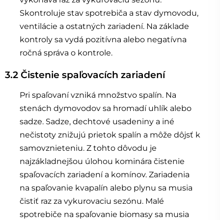
Skontroluje stav spotrebiča a stav dymovodu,
ventilácie a ostatných zariadení. Na základe
kontroly sa vydá pozitívna alebo negatívna
ročná správa o kontrole.
3.2 Čistenie spaľovacích zariadení
Pri spaľovaní vzniká množstvo spalín. Na
stenách dymovodov sa hromadí uhlík alebo
sadze. Sadze, dechtové usadeniny a iné
nečistoty znižujú prietok spalín a môže dôjsť k
samovznieteniu. Z tohto dôvodu je
najzákladnejšou úlohou kominára čistenie
spaľovacích zariadení a komínov. Zariadenia
na spaľovanie kvapalín alebo plynu sa musia
čistiť raz za vykurovaciu sezónu. Malé
spotrebiče na spaľovanie biomasy sa musia