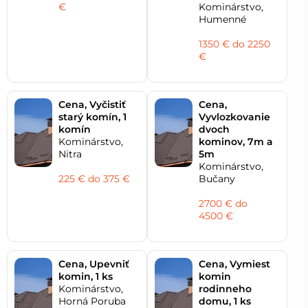
€
Kominárstvo,
Humenné
1350 € do 2250
€
Cena, Vyčistiť
Cena,
starý komín, 1
Vyvlozkovanie
komín
dvoch
Kominárstvo,
kominov, 7m a
Nitra
5m
Kominárstvo,
225 € do 375 €
Bučany
2700 € do
4500 €
Cena, Upevniť
Cena, Vymiest
komin, 1 ks
komin
Kominárstvo,
rodinneho
Horná Poruba
domu, 1 ks