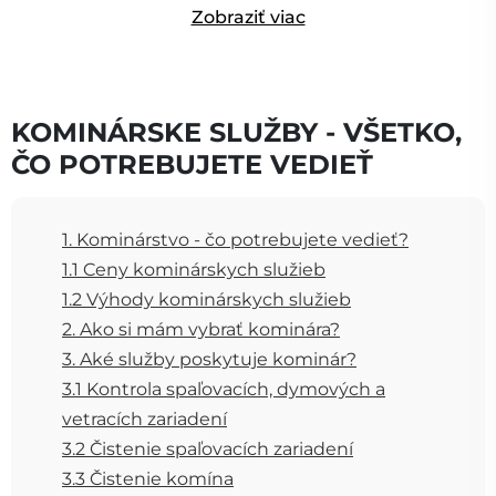
Zobraziť viac
KOMINÁRSKE SLUŽBY - VŠETKO,
ČO POTREBUJETE VEDIEŤ
1. Kominárstvo - čo potrebujete vedieť?
1.1 Ceny kominárskych služieb
1.2 Výhody kominárskych služieb
2. Ako si mám vybrať kominára?
3. Aké služby poskytuje kominár?
3.1 Kontrola spaľovacích, dymových a
vetracích zariadení
3.2 Čistenie spaľovacích zariadení
3.3 Čistenie komína