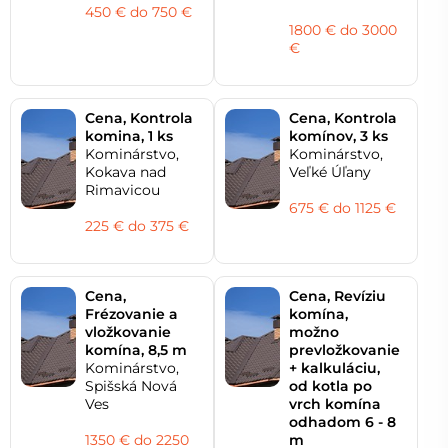
450 € do 750 €
1800 € do 3000
€
Cena, Kontrola
Cena, Kontrola
komina, 1 ks
komínov, 3 ks
Kominárstvo,
Kominárstvo,
Kokava nad
Veľké Úľany
Rimavicou
675 € do 1125 €
225 € do 375 €
Cena,
Cena, Revíziu
Frézovanie a
komína,
vložkovanie
možno
komína, 8,5 m
prevložkovanie
Kominárstvo,
+ kalkuláciu,
Spišská Nová
od kotla po
Ves
vrch komína
odhadom 6 - 8
1350 € do 2250
m