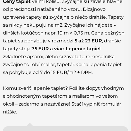
Ceny tapiet
veľmi kolíšu. Zvyčajne sú závislé hlavne
od precíznosti natlačeného vzoru. Dizajnovo
upravené tapety sú zvyčajne o niečo drahšie. Tapety
sa nikdy nekupujú na m2. Zvyčajne ich nájdete v
dlhších kotúčoch napr. 10 m × 0,75 m. Cena bežných
tapiet sa pohybuje v rozmedzí
5 až 23 EUR
, drahšie
tapety stoja
75 EUR a viac
.
Lepenie tapiet
zvládnete aj sami, alebo si zavolajte remeselníka,
zvyčajne to robí maliar, tapetár. Cena lepenia tapiet
sa pohybuje od 7 do 15 EUR/m2 + DPH.
Komu zveriť lepenie tapiet? Pošlite dopyt vhodným
a ohodnoteným tapetárom a maliarom vo vašom
okolí – zadarmo a nezáväzne! Stačí vyplniť formulár
nižšie.