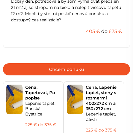
Dobrý deň, potrebovala by som vymaľovať predsieň
21 m2 aj so stropom na bielo a nalepiť viesovu tapetu
12 m2. Mohli by ste mi poslať cenovú ponuku a
dostupný cas realizácie?
405 €
do
675 €
Chcem ponuku
Cena,
Cena, Lepenie
Tapetovať, Po
tapiet, steny s
popise
rozmermi
Lepenie tapiet,
400x272 cm a
Banská
350x272 cm
Bystrica
Lepenie tapiet,
Zavar
225 € do 375 €
225 € do 375 €