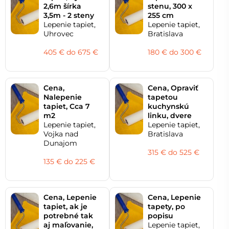
2,6m šírka
stenu, 300 x
3,5m - 2 steny
255 cm
Lepenie tapiet,
Lepenie tapiet,
Uhrovec
Bratislava
405 € do 675 €
180 € do 300 €
Cena,
Cena, Opraviť
Nalepenie
tapetou
tapiet, Cca 7
kuchynskú
m2
linku, dvere
Lepenie tapiet,
Lepenie tapiet,
Vojka nad
Bratislava
Dunajom
315 € do 525 €
135 € do 225 €
Cena, Lepenie
Cena, Lepenie
tapiet, ak je
tapety, po
potrebné tak
popisu
aj maľovanie,
Lepenie tapiet,