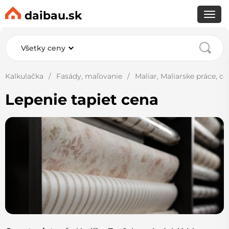
daibau.sk
Všetky ceny
Kalkulačka
Fasády, maľovanie
Maliar, Maliarske práce, c
Lepenie tapiet cena