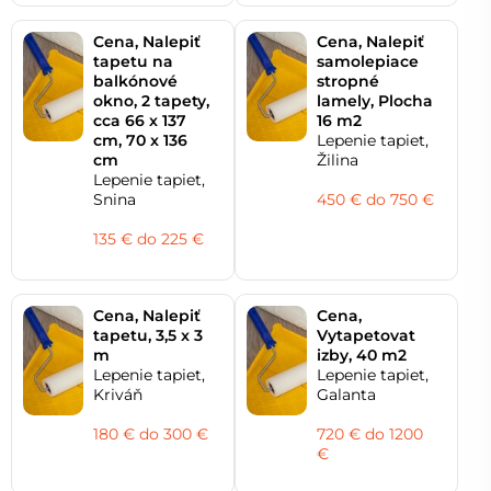
Cena, Nalepiť
Cena, Nalepiť
tapetu na
samolepiace
balkónové
stropné
okno, 2 tapety,
lamely, Plocha
cca 66 x 137
16 m2
cm, 70 x 136
Lepenie tapiet,
cm
Žilina
Lepenie tapiet,
Snina
450 € do 750 €
135 € do 225 €
Cena, Nalepiť
Cena,
tapetu, 3,5 x 3
Vytapetovat
m
izby, 40 m2
Lepenie tapiet,
Lepenie tapiet,
Kriváň
Galanta
180 € do 300 €
720 € do 1200
€