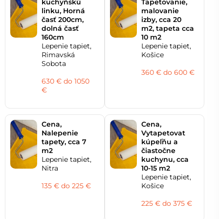
kuchyňskú
Tapetovanie,
linku, Horná
malovanie
časť 200cm,
izby, cca 20
dolná časť
m2, tapeta cca
160cm
10 m2
Lepenie tapiet,
Lepenie tapiet,
Rimavská
Košice
Sobota
360 € do 600 €
630 € do 1050
€
Cena,
Cena,
Nalepenie
Vytapetovat
tapety, cca 7
kúpeľňu a
m2
čiastočne
Lepenie tapiet,
kuchynu, cca
Nitra
10-15 m2
Lepenie tapiet,
135 € do 225 €
Košice
225 € do 375 €