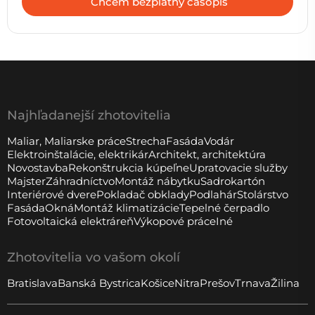
Najhľadanejší zhotovitelia
Maliar, Maliarske práce
Strecha
Fasáda
Vodár
Elektroinštalácie, elektrikár
Architekt, architektúra
Novostavba
Rekonštrukcia kúpeľne
Upratovacie služby
Majster
Záhradníctvo
Montáž nábytku
Sadrokartón
Interiérové ​​dvere
Pokladač obklady
Podlahár
Stolárstvo
Fasáda
Okná
Montáž klimatizácie
Tepelné čerpadlo
Fotovoltaická elektráreň
Výkopové práce
Iné
Zhotovitelia vo vašom okolí
Bratislava
Banská Bystrica
Košice
Nitra
Prešov
Trnava
Žilina