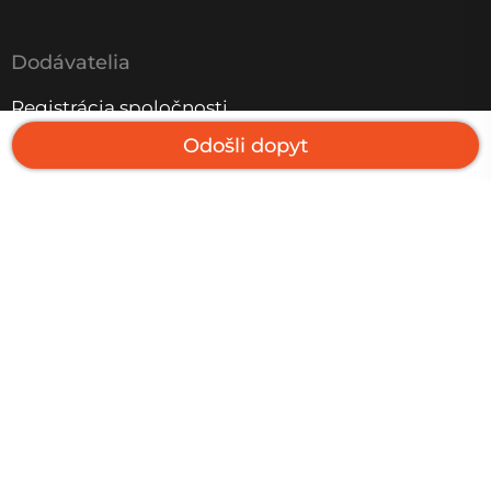
Dodávatelia
Registrácia spoločnosti
Odošli dopyt
Aktuálne projekty
Kontakt
Hrdý partner skupiny Daibau
Podmienky používania
I
Politika súkromia
I
Informácie o
cookies
I
Impressum
© 2026 Daibau, všetky práva vyhradené