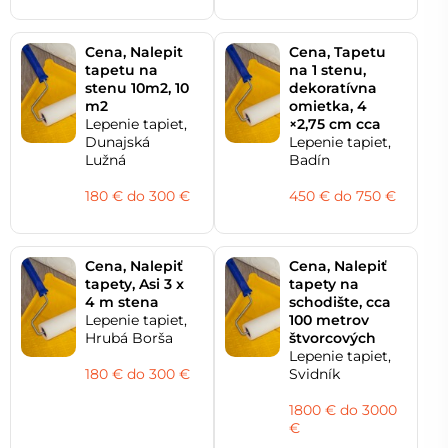
Cena, Nalepit
Cena, Tapetu
tapetu na
na 1 stenu,
stenu 10m2, 10
dekoratívna
m2
omietka, 4
Lepenie tapiet,
×2,75 cm cca
Dunajská
Lepenie tapiet,
Lužná
Badín
180 € do 300 €
450 € do 750 €
Cena, Nalepiť
Cena, Nalepiť
tapety, Asi 3 x
tapety na
4 m stena
schodište, cca
Lepenie tapiet,
100 metrov
Hrubá Borša
štvorcových
Lepenie tapiet,
180 € do 300 €
Svidník
1800 € do 3000
€