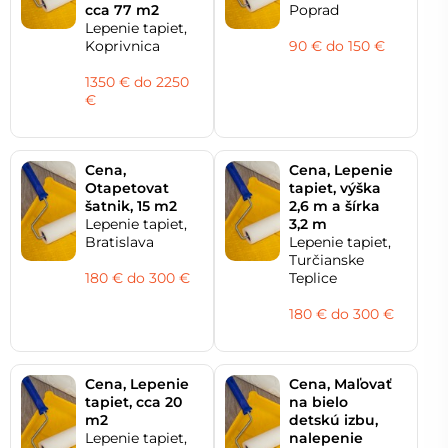
cca 77 m2
Poprad
Lepenie tapiet,
Koprivnica
90 € do 150 €
1350 € do 2250
€
Cena,
Cena, Lepenie
Otapetovat
tapiet, výška
šatnik, 15 m2
2,6 m a šírka
Lepenie tapiet,
3,2 m
Bratislava
Lepenie tapiet,
Turčianske
180 € do 300 €
Teplice
180 € do 300 €
Cena, Lepenie
Cena, Maľovať
tapiet, cca 20
na bielo
m2
detskú izbu,
Lepenie tapiet,
nalepenie