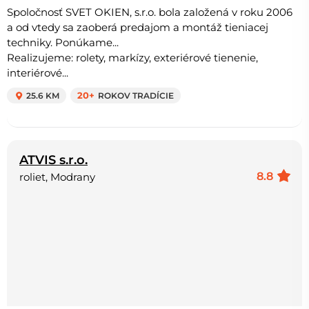
Spoločnosť SVET OKIEN, s.r.o. bola založená v roku 2006
a od vtedy sa zaoberá predajom a montáž tieniacej
techniky. Ponúkame...
Realizujeme: rolety, markízy, exteriérové tienenie,
interiérové...
25.6 KM
20+
ROKOV TRADÍCIE
ATVIS s.r.o.
8.8
roliet, Modrany