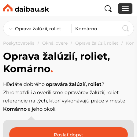
daibau.sk
Poskytovatelia
Okná, dvere
Oprava žalúzií, roliet
Kom
Oprava žalúzií, roliet,
Komárno
.
Hľadáte dobrého
opravára žalúzií, roliet
?
Zhromaždili a overili sme opravárov žalúzií, roliet
referencie na tých, ktorí vykonávajú práce v meste
Komárno
a jeho okolí.