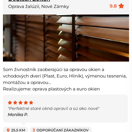
9.8
Oprava žalúzií, Nové Zámky
Som živnostník zaoberajúci sa opravou okien a
vchodových dverí (Plast, Euro, Hliník), výmenou tesnenia,
montážou a opravou...
Realizujeme: oprava plastových a euro okien
"Perfektné staré okná opravil a sú ako nové"
Monika P.
25.5 KM
3
ODPORÚČANÍ ZÁKAZNÍKOV