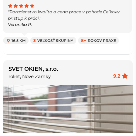
"Poradenstvo,kvalita a cena prace v pohode.Celkovy
prístup k práci."
Veronika P.
16.5 KM
3
VEĽKOSŤ SKUPINY
8+
ROKOV PRAXE
SVET OKIEN, s.r.o.
9.2
roliet, Nové Zámky