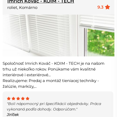
Imrich Kováč - KOIM - TECH
9.3
roliet, Komárno
Spoločnosť Imrich Kováč - KOIM - TECH je na našom
trhu už niekoľko rokov. Ponúkame vám kvalitné
interiérové i exteriérové...
Realizujeme: Predaj a montáž tieniacej techniky -
žalúzie, markízy,...
"Boli nápomocný pri špecifikácii objednávky. Práca
vykonaná podľa dohody. Odporúčam."
Jiríček