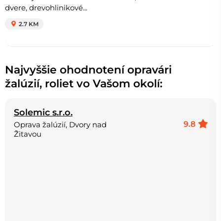
dvere, drevohlinikové...
2.7 KM
Najvyššie ohodnotení opravári
žalúzií, roliet vo Vašom okolí:
Solemic s.r.o.
9.8
Oprava žalúzií, Dvory nad
Žitavou