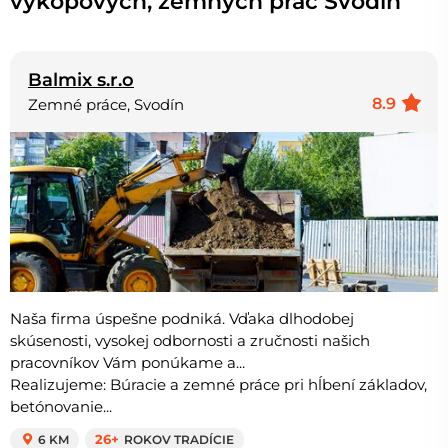
výkopových, zemných prác Svodín
Balmix s.r.o
8.9
Zemné práce, Svodín
Naša firma úspešne podniká. Vďaka dlhodobej
skúsenosti, vysokej odbornosti a zručnosti našich
pracovníkov Vám ponúkame a...
Realizujeme: Búracie a zemné práce pri hĺbení základov,
betónovanie...
6 KM
26+
ROKOV TRADÍCIE