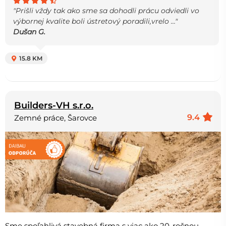
"Prišli vždy tak ako sme sa dohodli prácu odviedli vo
výbornej kvalite boli ústretový poradili,vrelo ..."
Dušan G.
15.8 KM
Builders-VH s.r.o.
9.4
Zemné práce, Šarovce
Sme spoľahlivá stavebná firma s viac ako 20-ročnou