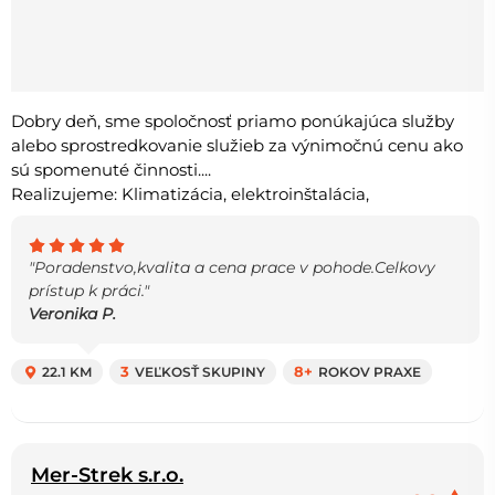
Dobry deň, sme spoločnosť priamo ponúkajúca služby
alebo sprostredkovanie služieb za výnimočnú cenu ako
sú spomenuté činnosti....
Realizujeme: Klimatizácia, elektroinštalácia,
"Poradenstvo,kvalita a cena prace v pohode.Celkovy
prístup k práci."
Veronika P.
22.1 KM
3
VEĽKOSŤ SKUPINY
8+
ROKOV PRAXE
Mer-Strek s.r.o.