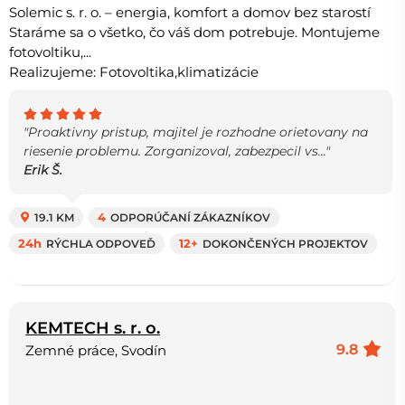
Solemic s. r. o. – energia, komfort a domov bez starostí
Staráme sa o všetko, čo váš dom potrebuje. Montujeme
fotovoltiku,...
Realizujeme: Fotovoltika,klimatizácie
"Proaktivny pristup, majitel je rozhodne orietovany na
riesenie problemu. Zorganizoval, zabezpecil vs..."
Erik Š.
19.1 KM
4
ODPORÚČANÍ ZÁKAZNÍKOV
24h
RÝCHLA ODPOVEĎ
12+
DOKONČENÝCH PROJEKTOV
KEMTECH s. r. o.
9.8
Zemné práce, Svodín