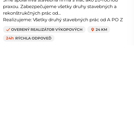
praxou. Zabezpečujeme všetky druhy stavebných a
rekonštrukčných prác od...
Realizujeme: Všetky druhý stavebných prác od A PO Z
OVERENÝ REALIZÁTOR VÝKOPOVÝCH
24 KM
24h
RÝCHLA ODPOVEĎ
Zempra tech, s.r.o.
8.4
Zemné práce, Nána