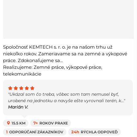
Spoločnosť KEMTECH s. r. o. je na našom trhu už
niekoľko rokov. Zameriavame sa na zemné a výkopové
práce. Zdokonaľujeme sa...
Realizujeme: Zemné práce, výkopové práce,
telekomunikácie
"Ukázal som čo treba, vôbec som tam nemusel byť,
urobené na jednotku a navyše ešte vyrovnali terén, k..."
Marián V.
15.5 KM
7+
ROKOV PRAXE
1
ODPORÚČANÍ ZÁKAZNÍKOV
24h
RÝCHLA ODPOVEĎ