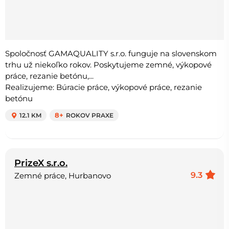
Spoločnosť GAMAQUALITY s.r.o. funguje na slovenskom
trhu už niekoľko rokov. Poskytujeme zemné, výkopové
práce, rezanie betónu,...
Realizujeme: Búracie práce, výkopové práce, rezanie
betónu
12.1 KM
8+
ROKOV PRAXE
PrizeX s.r.o.
9.3
Zemné práce, Hurbanovo