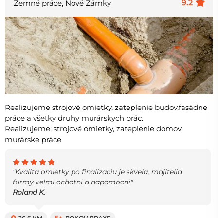
9.2
Zemné práce, Nové Zámky
Realizujeme strojové omietky, zateplenie budov,fasádne
práce a všetky druhy murárskych prác.
Realizujeme: strojové omietky, zateplenie domov,
murárske práce
"Kvalita omietky po finalizaciu je skvela, majitelia
furmy velmi ochotni a napomocni"
Roland K.
26.6 KM
5+
ROKOV PRAXE