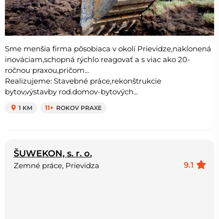
Sme menšia firma pôsobiaca v okolí Prievidze,naklonená
inováciam,schopná rýchlo reagovať a s viac ako 20-
ročnou praxou,pričom...
Realizujeme: Stavebné práce,rekonštrukcie
bytov,výstavby rod.domov-bytových...
1 KM
11+
ROKOV PRAXE
ŠUWEKON, s. r. o.
9.1
Zemné práce, Prievidza