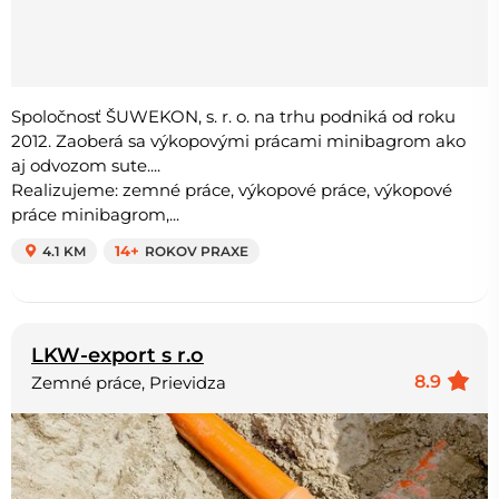
Spoločnosť ŠUWEKON, s. r. o. na trhu podniká od roku
2012. Zaoberá sa výkopovými prácami minibagrom ako
aj odvozom sute....
Realizujeme: zemné práce, výkopové práce, výkopové
práce minibagrom,...
4.1 KM
14+
ROKOV PRAXE
LKW-export s r.o
8.9
Zemné práce, Prievidza