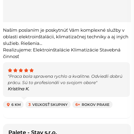
Naším poslaním je poskytnúť Vám komplexné služby v
oblasti elektroinštalácii, klimatizačnej techniky a aj iných
služieb. Riešenia...
Realizujeme: Elektroinštalácie Klimatizácie Stavebná
činnosť
"Praca bola spravena rychlo a kvalitne. Odviedli dobrú
prácu. Sú to profesionáli vo svojom obore"
Kristína K.
6 KM
3
VEĽKOSŤ SKUPINY
6+
ROKOV PRAXE
Palete - Stav s.r.o.