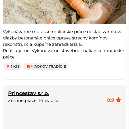
Vykonávame muraske maliarske práce obklad zamkove
dlažby betonarske práce oprava strechy komínov
rekonštrukcia kúpeľne zahradkarska...
Realizujeme: Vykonavame stavebné maliarske murárske
práce
1 KM
18+
ROKOV TRADÍCIE
Princestav s.r.o.
8.9
Zemné práce, Prievidza