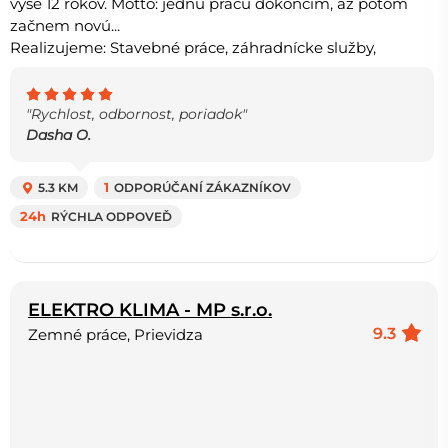
vyše 12 rokov. Motto: jednu prácu dokončím, až potom
začnem novú...
Realizujeme: Stavebné práce, záhradnícke služby,
"Rychlost, odbornost, poriadok"
Dasha O.
5.3 KM
1
ODPORÚČANÍ ZÁKAZNÍKOV
24h
RÝCHLA ODPOVEĎ
ELEKTRO KLIMA - MP s.r.o.
9.3
Zemné práce, Prievidza