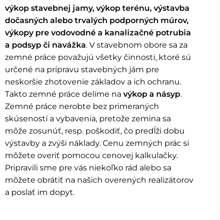
výkop stavebnej jamy, výkop terénu, výstavba
dočasných alebo trvalých podporných múrov,
výkopy pre vodovodné a kanalizačné potrubia
a podsyp či navážka
. V stavebnom obore sa za
zemné práce považujú všetky činnosti, ktoré sú
určené na prípravu stavebných jám pre
neskoršie zhotovenie základov a ich ochranu.
Takto zemné práce delíme na
výkop a násyp
.
Zemné práce nerobte bez primeraných
skúseností a vybavenia, pretože zemina sa
môže zosunúť, resp. poškodiť, čo predĺži dobu
výstavby a zvýši náklady. Cenu zemných prác si
môžete overiť pomocou cenovej kalkulačky.
Pripravili sme pre vás niekoľko rád alebo sa
môžete obrátiť na našich overených realizátorov
a poslať im dopyt.