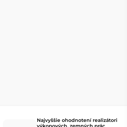
Najvyššie ohodnotení realizátori
výkopových, zemných prác