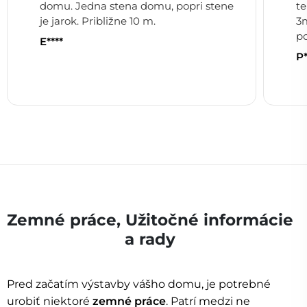
domu. Jedna stena domu, popri stene
t
je jarok. Približne 10 m.
3m
p
E****
P*
Zemné práce, Užitočné informácie
a rady
Pred začatím výstavby vášho domu, je potrebné
urobiť niektoré
zemné práce
. Patrí medzi ne