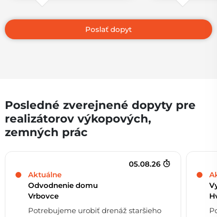
Posledné zverejnené dopyty pre
realizátorov výkopových,
zemných prác
05.08.26
Aktuálne
A
Odvodnenie domu
V
Vrbovce
H
Potrebujeme urobiť drenáž staršieho
P