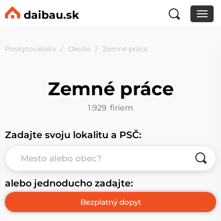
daibau.sk
Poskytovatelia
Okolie
Zemné práce
Zemné práce
1.929
firiem
Zadajte svoju lokalitu a PSČ:
alebo jednoducho zadajte: