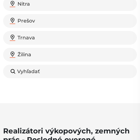
Nitra
Prešov
Trnava
Žilina
Vyhľadať
Realizátori výkopových, zemných
prác - Posledné overené