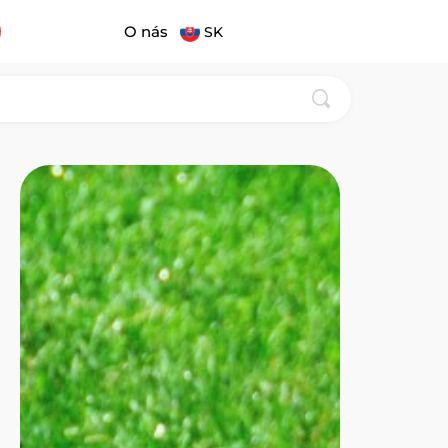
O nás
SK