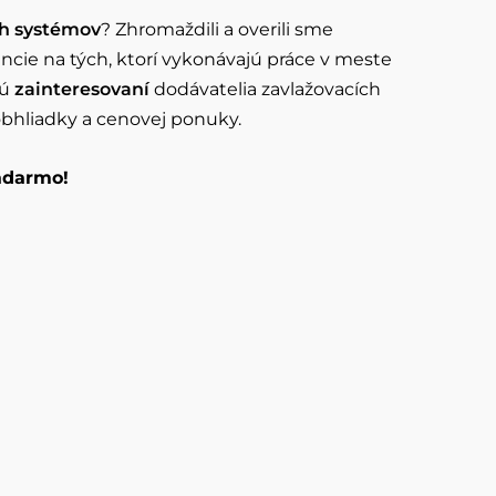
ch systémov
? Zhromaždili a overili sme
ncie na tých, ktorí vykonávajú práce v meste
sú
zainteresovaní
dodávatelia zavlažovacích
bhliadky a cenovej ponuky.
zadarmo!