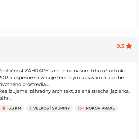
9.3
Spoločnosť ZÁHRADY, s.r.o. je na našom trhu už od roku
2013 a úspešne sa venuje terénnym úpravám a údržbe
životného prostredia....
Realizujeme: záhradný architekt, zelená strecha, jazierka,
záhr...
13.3 KM
3
VEĽKOSŤ SKUPINY
13+
ROKOV PRAXE