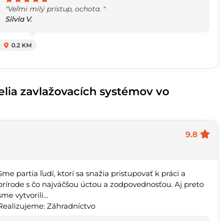
"Veľmi milý prístup, ochota. "
Silvia V.
0.2 KM
elia zavlažovacích systémov vo
9.8
Sme partia ľudí, ktorí sa snažia pristupovať k práci a
prírode s čo najväčšou úctou a zodpovednosťou. Aj preto
sme vytvorili...
Realizujeme: Záhradníctvo