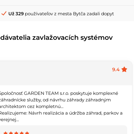
Už 329
používateľov z mesta Bytča zadali dopyt
odávatelia zavlažovacích systémov
9.4
Spoločnosť GARDEN TEAM s.r.o. poskytuje komplexné
záhradnícke služby, od návrhu záhrady záhradným
architektom cez kompletnú...
Realizujeme: Návrh realizácia a údržba záhrad, parkov a
verejnej...