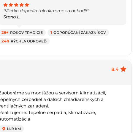
"Všetko dopadlo tak ako sme sa dohodli"
Stano L.
26+
ROKOV TRADÍCIE
1
ODPORÚČANÍ ZÁKAZNÍKOV
24h
RÝCHLA ODPOVEĎ
8.4
Zaoberáme sa montážou a servisom klimatizácií,
tepelných čerpadiel a dalších chladiarenských a
ventilačných zariadení.
Realizujeme: Tepelné čerpadlá, klimatizácie,
automatizácia
14.9 KM