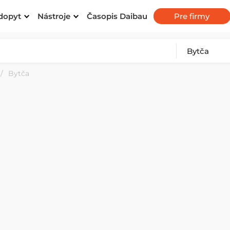
dopyt
Nástroje
Časopis Daibau
Pre firmy
Bytča