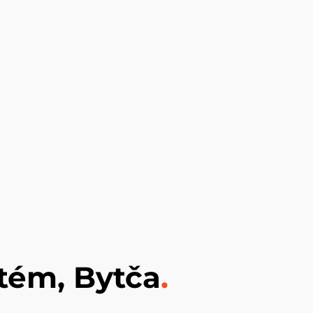
stém, Bytča
.