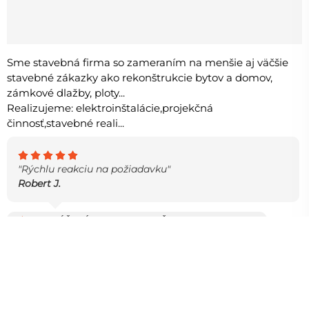
Sme stavebná firma so zameraním na menšie aj väčšie
stavebné zákazky ako rekonštrukcie bytov a domov,
zámkové dlažby, ploty...
Realizujeme: elektroinštalácie,projekčná
činnosť,stavebné reali...
"Rýchlu reakciu na požiadavku"
Robert J.
ODPORÚČANÝ PROJEKTANT INŽINIERSKYCH STAVIEB
16.2 KM
5+
ROKOV PRAXE
12
ODPORÚČANÍ ZÁKAZNÍKOV
24h
RÝCHLA ODPOVEĎ
28+
DOKONČENÝCH PROJEKTOV