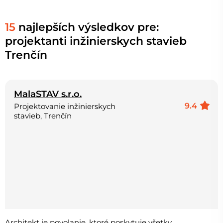
15
najlepších výsledkov pre:
projektanti inžinierskych stavieb
Trenčín
MalaSTAV s.r.o.
9.4
Projektovanie inžinierskych
stavieb, Trenčín
Architekt je povolanie, ktoré poskytuje všetky