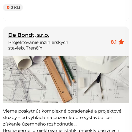
2 KM
De Bondt, s.r.o.
8.1
Projektovanie inžinierskych
stavieb, Trenčín
Vieme poskytnúť komplexné poradenské a projektové
služby – od vyhľadania pozemku pre výstavbu, cez
získanie územného rozhodnutia,...
Realizujeme: projektovanie, statik, projekty pasívnych