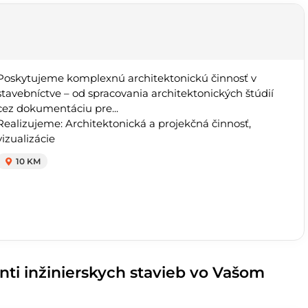
Poskytujeme komplexnú architektonickú činnosť v
stavebníctve – od spracovania architektonických štúdií
cez dokumentáciu pre...
Realizujeme: Architektonická a projekčná činnosť,
vizualizácie
10 KM
nti inžinierskych stavieb vo Vašom