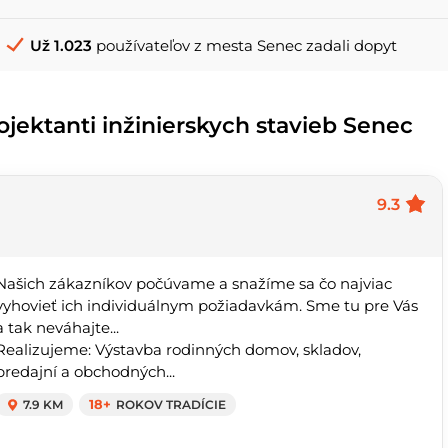
Už 1.023
používateľov z mesta Senec zadali dopyt
ojektanti inžinierskych stavieb Senec
9.3
Našich zákazníkov počúvame a snažíme sa čo najviac
vyhovieť ich individuálnym požiadavkám. Sme tu pre Vás
a tak neváhajte...
Realizujeme: Výstavba rodinných domov, skladov,
predajní a obchodných...
7.9 KM
18+
ROKOV TRADÍCIE