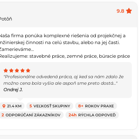
9.8
 Potôň
Naša firma ponúka komplexné riešenia od projekčnej a
inžinierskej činnosti na celú stavbu, alebo na jej časti.
Zamerieváme...
Realizujeme: stavebné práce, zemné práce, búracie práce
"Profesionálne odvedená práca, aj ked sa nám zdalo že
možno cena bola vyšia ale aspoň sme preto dostá..."
Ondrej J.
21.4 KM
5
VEĽKOSŤ SKUPINY
8+
ROKOV PRAXE
2
ODPORÚČANÍ ZÁKAZNÍKOV
24h
RÝCHLA ODPOVEĎ