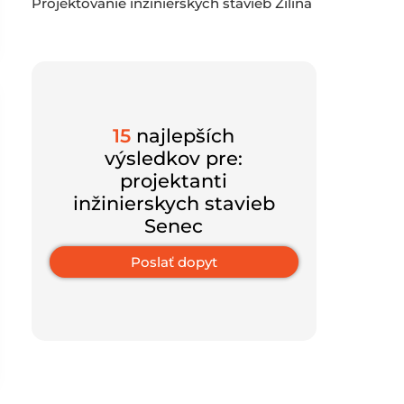
Projektovanie inžinierskych stavieb Žilina
15
najlepších
výsledkov pre:
projektanti
inžinierskych stavieb
Senec