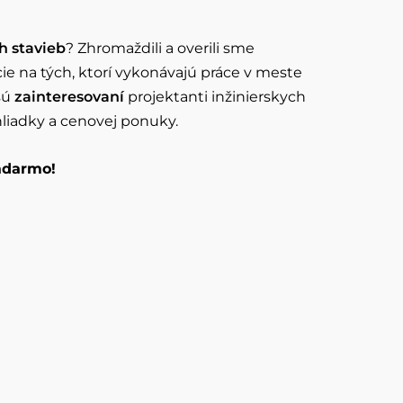
h stavieb
? Zhromaždili a overili sme
cie na tých, ktorí vykonávajú práce v meste
 sú
zainteresovaní
projektanti inžinierskych
liadky a cenovej ponuky.
zadarmo!