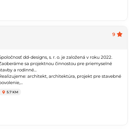
9
Spoločnosť dd-designs, s. r. o. je založená v roku 2022.
Zaoberáme sa projektnou činnostou pre priemyselné
stavby a rodinné...
Realizujeme: architekt, architektúra, projekt pre stavebné
povolenie,...
5.7 KM