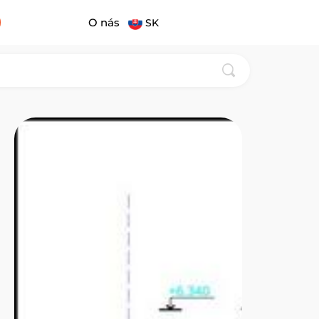
O nás
SK