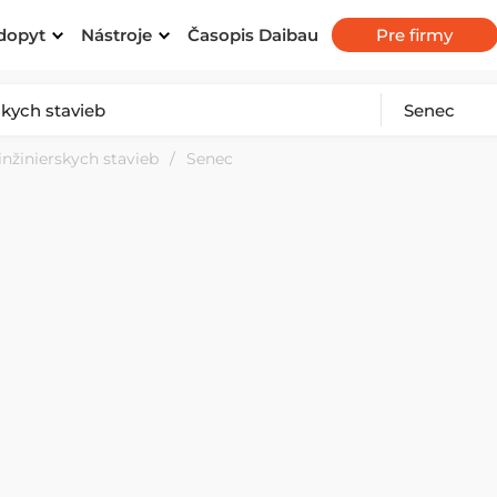
dopyt
Nástroje
Časopis Daibau
Pre firmy
inžinierskych stavieb
Senec