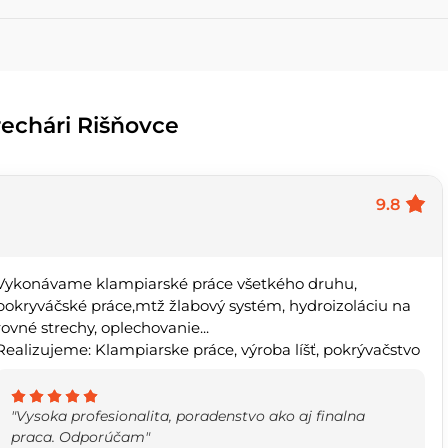
rechári Rišňovce
9.8
Vykonávame klampiarské práce všetkého druhu,
pokryváčské práce,mtž žlabový systém, hydroizoláciu na
rovné strechy, oplechovanie...
Realizujeme: Klampiarske práce, výroba líšť, pokrývačstvo
"Vysoka profesionalita, poradenstvo ako aj finalna
praca. Odporúčam"