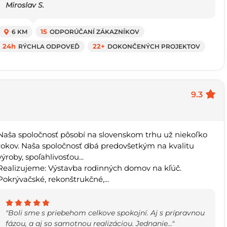
Miroslav S.
6 KM
15
ODPORÚČANÍ ZÁKAZNÍKOV
24h
RÝCHLA ODPOVEĎ
22+
DOKONČENÝCH PROJEKTOV
9.3
Naša spoločnosť pôsobí na slovenskom trhu už niekoľko
rokov. Naša spoločnosť dbá predovšetkým na kvalitu
výroby, spoľahlivosťou...
Realizujeme: Výstavba rodinných domov na kľúč.
Pokrývačské, rekonštrukčné,...
"Boli sme s priebehom celkove spokojní. Aj s prípravnou
fázou, a aj so samotnou realizáciou. Jednanie..."