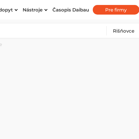
dopyt
Nástroje
Časopis Daibau
Pre firmy
e