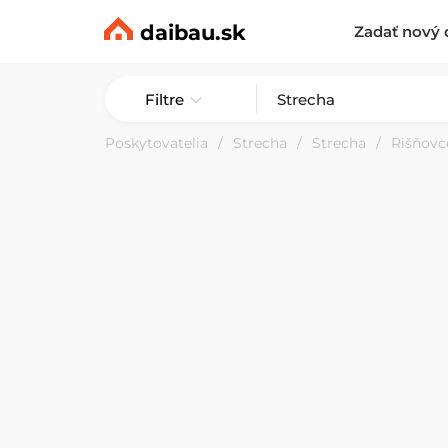
daibau.sk
Zadať nový 
Filtre
Poskytovatelia
Strecha
Strecha
Rišňovc