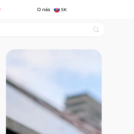
O nás
SK