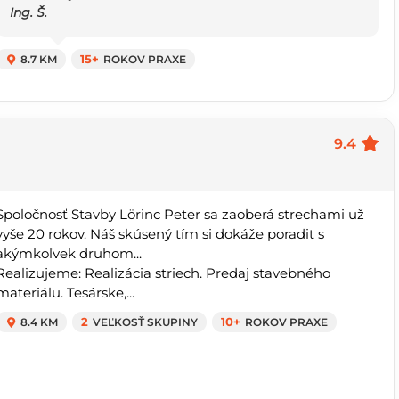
Ing. Š.
8.7 KM
15+
ROKOV PRAXE
9.4
Spoločnosť Stavby Lörinc Peter sa zaoberá strechami už
vyše 20 rokov. Náš skúsený tím si dokáže poradiť s
akýmkoľvek druhom...
Realizujeme: Realizácia striech. Predaj stavebného
materiálu. Tesárske,...
8.4 KM
2
VEĽKOSŤ SKUPINY
10+
ROKOV PRAXE