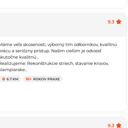
9.3
Máme veľa skúseností, výborný tím odborníkov, kvalitnú
prácu a seriózny prístup. Naším cieľom je odviesť
skutočne kvalitnú...
Realizujeme: Rekonštrukcie striech, stavanie krovov,
klampiarske...
6.7 KM
16+
ROKOV PRAXE
9.3