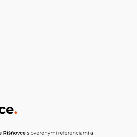
vce
.
e Rišňovce
s overenými referenciami a