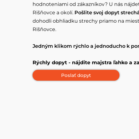
hodnoteniami od zákazníkov? U nás nájdet
Rišňovce a okolí.
Pošlite svoj dopyt strec
dohodli obhliadku strechy priamo na mieste
Rišňovce.
Jedným klikom rýchlo a jednoducho k po
Rýchly dopyt - nájdite majstra ľahko a 