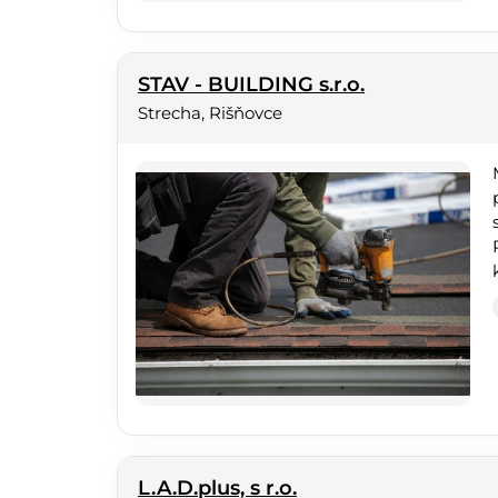
STAV - BUILDING s.r.o.
Strecha, Rišňovce
L.A.D.plus, s r.o.