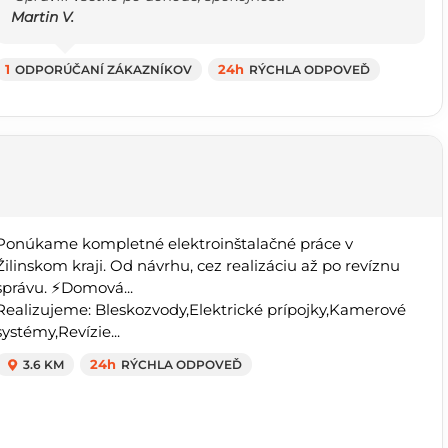
Martin V.
1
ODPORÚČANÍ ZÁKAZNÍKOV
24h
RÝCHLA ODPOVEĎ
Ponúkame kompletné elektroinštalačné práce v
Žilinskom kraji. Od návrhu, cez realizáciu až po revíznu
správu. ⚡️Domová...
Realizujeme: Bleskozvody,Elektrické prípojky,Kamerové
systémy,Revízie...
3.6 KM
24h
RÝCHLA ODPOVEĎ