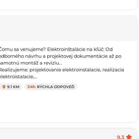
Čomu sa venujeme? Elektroinštalácie na kľúč: Od
odborného návrhu a projektovej dokumentácie až po
samotnú montáž a revíziu...
Realizujeme: projektovanie elektroinstalacie, realizacia
elektroistalacie,...
9.1 KM
24h
RÝCHLA ODPOVEĎ
9.3