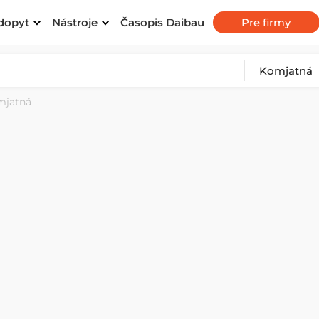
dopyt
Nástroje
Časopis Daibau
Pre firmy
mjatná