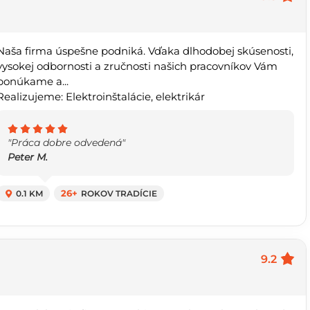
Naša firma úspešne podniká. Vďaka dlhodobej skúsenosti,
vysokej odbornosti a zručnosti našich pracovníkov Vám
ponúkame a...
Realizujeme: Elektroinštalácie, elektrikár
"Práca dobre odvedená"
Peter M.
0.1 KM
26+
ROKOV TRADÍCIE
9.2