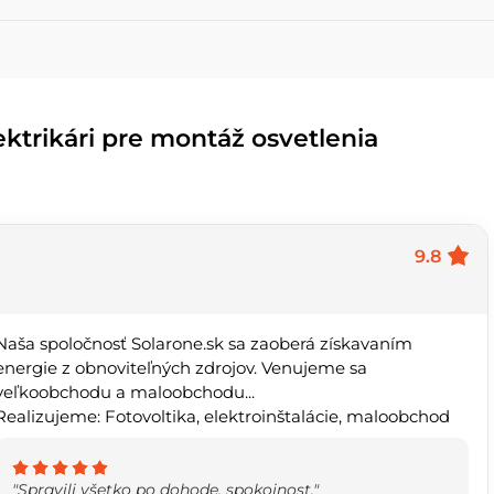
ektrikári pre montáž osvetlenia
9.8
Naša spoločnosť Solarone.sk sa zaoberá získavaním
energie z obnoviteľných zdrojov. Venujeme sa
veľkoobchodu a maloobchodu...
Realizujeme: Fotovoltika, elektroinštalácie, maloobchod
"Spravili všetko po dohode, spokojnost."