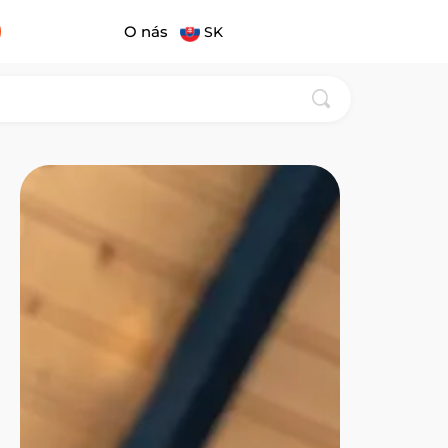
O nás
SK