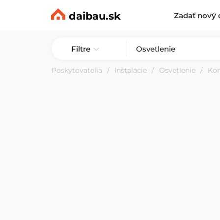
daibau.sk
Zadať nový 
Filtre
Poskytovatelia
Inštalácie
Osvetlenie
Ko