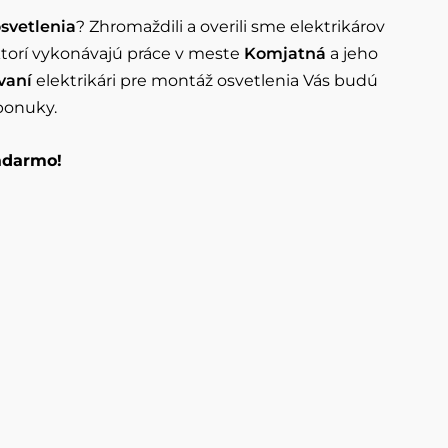
svetlenia
? Zhromaždili a overili sme elektrikárov
ktorí vykonávajú práce v meste
Komjatná
a jeho
vaní
elektrikári pre montáž osvetlenia Vás budú
ponuky.
zadarmo!