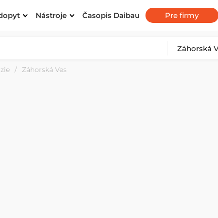
dopyt
Nástroje
Časopis Daibau
Pre firmy
zie
Záhorská Ves