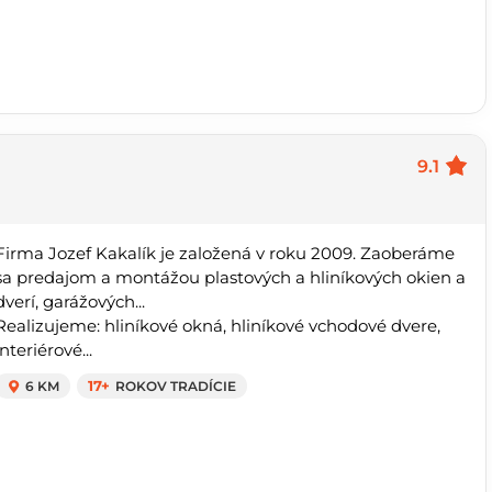
9.1
Firma Jozef Kakalík je založená v roku 2009. Zaoberáme
sa predajom a montážou plastových a hliníkových okien a
dverí, garážových...
Realizujeme: hliníkové okná, hliníkové vchodové dvere,
interiérové...
6 KM
17+
ROKOV TRADÍCIE