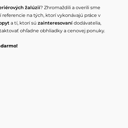
iérových ​​žalúzií
? Zhromaždili a overili sme
í referencie na tých, ktorí vykonávajú práce v
opyt
a tí, ktorí sú
zainteresovaní
dodávatelia,
ontaktovať ohľadne obhliadky a cenovej ponuky.
zadarmo!