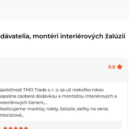
ávatelia, montéri interiérových ​​žalúzií
9.8
Spoločnosť TMO Trade s. r. o. sa už niekoľko rokov
úspešne zaoberá dodávkou a montážou interiérových a
exteriérových tienení,...
Realizujeme: markízy, rolety, žalúzie, sieťky na okná,
interiórové...