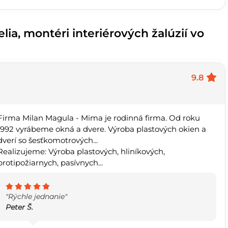
a, montéri interiérových ​​žalúzií vo
9.8
Firma Milan Magula - Mima je rodinná firma. Od roku
1992 vyrábeme okná a dvere. Výroba plastových okien a
dverí so šesťkomotrových...
Realizujeme: Výroba plastových, hliníkových,
protipožiarnych, pasívnych...
"Rýchle jednanie"
Peter Š.