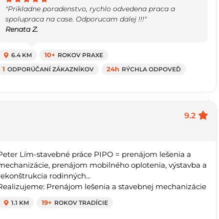
"Prikladne poradenstvo, rychlo odvedena praca a
spolupraca na case. Odporucam dalej !!!"
Renata Z.
6.4 KM
10+
ROKOV PRAXE
1
ODPORÚČANÍ ZÁKAZNÍKOV
24h
RÝCHLA ODPOVEĎ
9.2
Peter Lím-stavebné práce PIPO = prenájom lešenia a
mechanizácie, prenájom mobilného oplotenia, výstavba a
rekonštrukcia rodinných...
Realizujeme: Prenájom lešenia a stavebnej mechanizácie
1.1 KM
19+
ROKOV TRADÍCIE