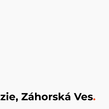
úzie, Záhorská Ves
.