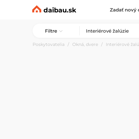
daibau.sk
Zadať nový 
Filtre
Poskytovatelia
Okná, dvere
Interiérové žalú