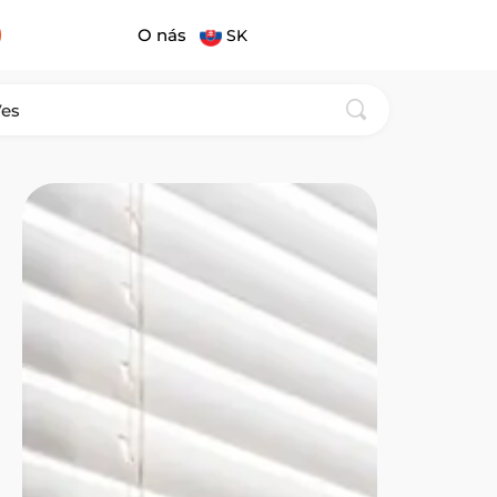
O nás
SK