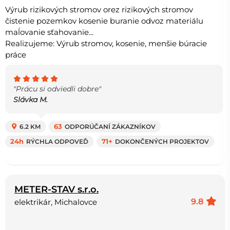
Výrub rizikových stromov orez rizikových stromov
čistenie pozemkov kosenie buranie odvoz materiálu
maĺovanie sťahovanie...
Realizujeme: Výrub stromov, kosenie, menšie búracie
práce
"Prácu si odviedli dobre"
Slávka M.
6.2 KM
63
ODPORÚČANÍ ZÁKAZNÍKOV
24h
RÝCHLA ODPOVEĎ
71+
DOKONČENÝCH PROJEKTOV
METER-STAV s.r.o.
9.8
elektrikár, Michalovce