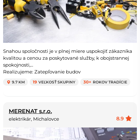
Snahou spoločnosti je v plnej miere uspokojiť zákazníka
kvalitou a cenou za poskytované služby, k obojstrannej
spokojnosti,...
Realizujeme: Zatepľovanie budov
9.7 KM
19
VEĽKOSŤ SKUPINY
30+
ROKOV TRADÍCIE
MERENAT s.r.o.
8.9
elektrikár, Michalovce