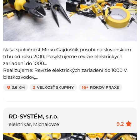
Naša spoločnosť Mirko Gajdoščík pôsobí na slovenskom
trhu od roku 2010. Posyktujeme revízie elektrických
zariadení do 1000...
Realizujeme: Revízie elektrických zariadení do 1000 V,
bleskozvodov,...
3.6 KM
2
VEĽKOSŤ SKUPINY
16+
ROKOV PRAXE
RD-SYSTÉM, s.r.o.
9.2
elektrikár, Michalovce