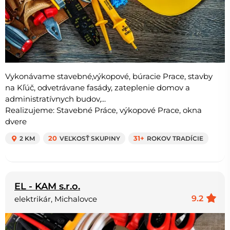
Vykonávame stavebné,výkopové, búracie Prace, stavby
na Kľúč, odvetrávane fasády, zateplenie domov a
administratívnych budov,...
Realizujeme: Stavebné Práce, výkopové Prace, okna
dvere
2 KM
20
VEĽKOSŤ SKUPINY
31+
ROKOV TRADÍCIE
EL - KAM s.r.o.
9.2
elektrikár, Michalovce