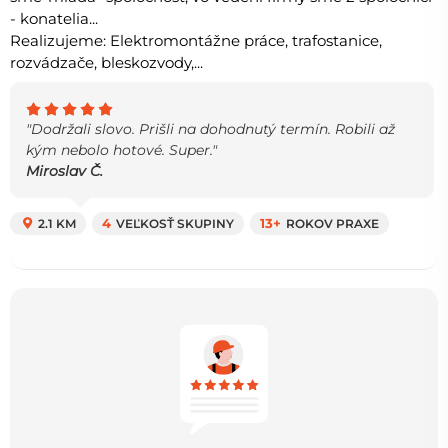
- konatelia...
Realizujeme: Elektromontážne práce, trafostanice,
rozvádzače, bleskozvody,...
"Dodržali slovo. Prišli na dohodnutý termín. Robili až
kým nebolo hotové. Super."
Miroslav Č.
2.1 KM
4
VEĽKOSŤ SKUPINY
13+
ROKOV PRAXE