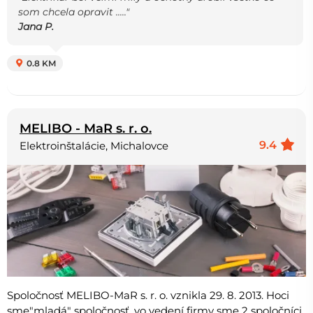
som chcela opravit ....."
Jana P.
0.8 KM
MELIBO - MaR s. r. o.
9.4
Elektroinštalácie, Michalovce
Spoločnosť MELIBO-MaR s. r. o. vznikla 29. 8. 2013. Hoci
sme"mladá" spoločnosť, vo vedení firmy sme 2 spoločníci